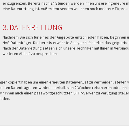
einzugrenzen. Bereits nach 24 Stunden werden Ihnen unsere Ingeneure mi
eine Datenrettung ist. Außerdem senden wir Ihnen noch mehrere Fixpreis
3. DATENRETTUNG
Nachdem Sie sich für eines der Angebote entschieden haben, beginnen u
NAS-Datenträger. Die bereits erwähnte Analyse hilft hierbei das geignets
Nach der Datenrettung setzen sich unsere Techniker mit Ihnen in Verbind
weiteren Ablauf zu besprechen.
ger kopiert haben um einen erneuten Datenverlust zu vermeiden, stellen w
tellten Datenträger entweder innerhalb von 2 Wochen returnieren oder ihn 
wir Ihnen auch einen passwortgeschützten SFTP-Server zu Verügung stellen
laden.